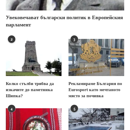
Увековечават български политик в Европейския
парламент
2
3
Колко стълби трябва да
Рекламираме България по
изкачите до паметника
Eurosport като мечтаното
Шипка?
място за почивка
4
5