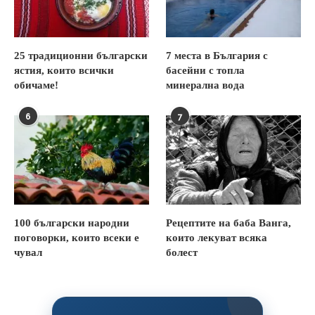
25 традиционни български
7 места в България с
ястия, които всички
басейни с топла
обичаме!
минерална вода
6
7
100 български народни
Рецептите на баба Ванга,
поговорки, които всеки е
които лекуват всяка
чувал
болест