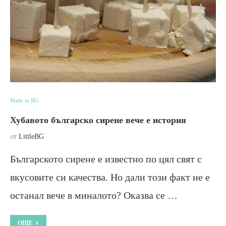
Made in BG
Хубавото българско сирене вече е история
от
LittleBG
Българското сирене е известно по цял свят с
вкусовите си качества. Но дали този факт не е
останал вече в миналото? Оказва се …
ОЩЕ