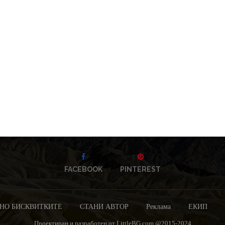
FACEBOOK
PINTEREST
НО БИСКВИТКИТЕ
СТАНИ АВТОР
Реклама
ЕКИП
Проектиран и разработен от LittleBG.com @2015-2024