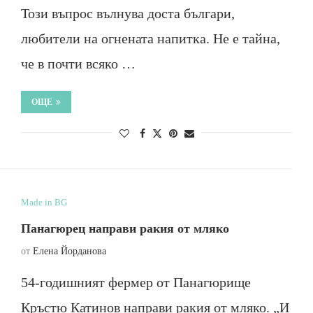
Този въпрос вълнува доста българи,
любители на огнената напитка. Не е тайна,
че в почти всяко …
ОЩЕ
Made in BG
Панагюрец направи ракия от мляко
от
Елена Йорданова
54-годишният фермер от Панагюрище
Кръстю Катинов направи ракия от мляко. „И