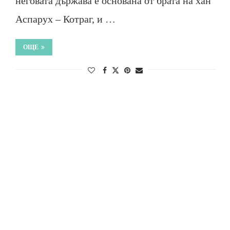
неговата държава е основана от брата на хан
Аспарух – Котраг, и …
ОЩЕ