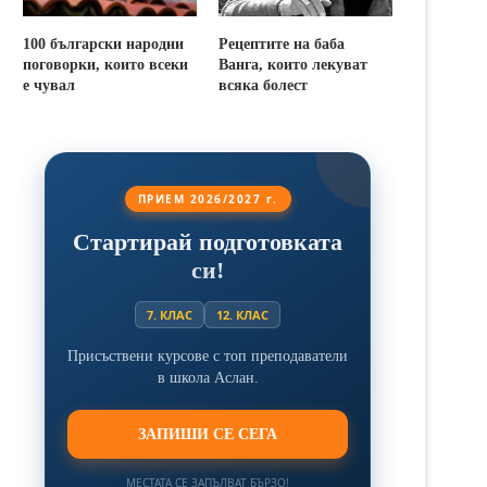
100 български народни
Рецептите на баба
поговорки, които всеки
Ванга, които лекуват
е чувал
всяка болест
ПРИЕМ 2026/2027 г.
Стартирай подготовката
си!
7. КЛАС
12. КЛАС
Присъствени курсове с топ преподаватели
в школа Аслан.
ЗАПИШИ СЕ СЕГА
МЕСТАТА СЕ ЗАПЪЛВАТ БЪРЗО!