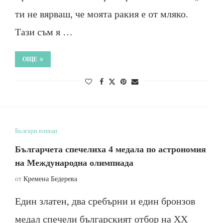
ти не вярваш, че моята ракия е от мляко.
Тази съм я …
ОЩЕ
Българи юнаци
Българчета спечелиха 4 медала по астрономия
на Международна олимпиада
от
Кремена Бедерева
Един златен, два сребърни и един бронзов
медал спечели българският отбор на ХХ