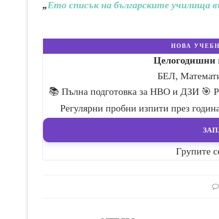
„
Ето списък на българските училища 
НОВА УЧЕБН
Целогодишни к
БЕЛ, Математ
📚 Пълна подготовка за НВО и ДЗИ
🎯 
Регулярни пробни изпити през годин
ЗАП
Групите с