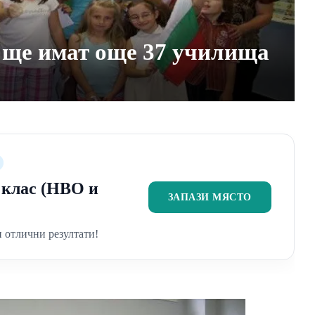
 ще имат още 37 училища
2 клас (НВО и
ЗАПАЗИ МЯСТО
 отлични резултати!