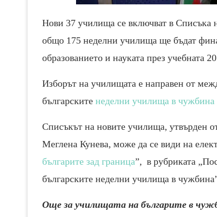
Нови 37 училища се включват в Списъка 
общо 175 неделни училища ще бъдат фин
образованието и науката през учебната 20
Изборът на училищата е направен от меж
българските
неделни училища в чужбина
Списъкът на новите училища, утвърден о
Меглена Кунева, може да се види на еле
българите зад граница
”, в рубриката „По
българските неделни училища в чужбина”
Още за училищата на българите в чуж