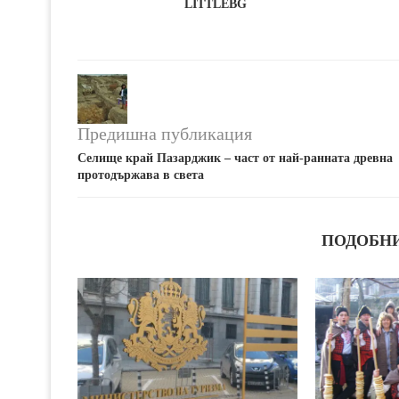
LITTLEBG
Предишна публикация
Селище край Пазарджик – част от най-ранната древна
протодържава в света
ПОДОБН