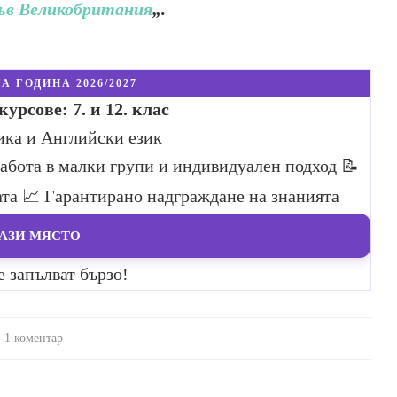
във Великобритания
„.
А ГОДИНА 2026/2027
урсове: 7. и 12. клас
ика и Английски език
Работа в малки групи и индивидуален подход
📝
ата
📈 Гарантирано надграждане на знанията
АЗИ МЯСТО
е запълват бързо!
1 коментар