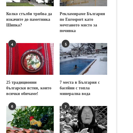
Колко стълби трябва да
Рекламираме България
изкачите до паметника
по Eurosport като
Шипка?
мечтаното място за
почивка
4
5
25 традиционни
7 места в България с
български ястия, които
басейни с топла
всички обичаме!
минерална вода
6
7