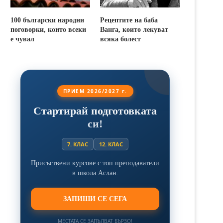
100 български народни
Рецептите на баба
поговорки, които всеки
Ванга, които лекуват
е чувал
всяка болест
ПРИЕМ 2026/2027 г.
Стартирай подготовката
си!
7. КЛАС
12. КЛАС
Присъствени курсове с топ преподаватели
в школа Аслан.
ЗАПИШИ СЕ СЕГА
МЕСТАТА СЕ ЗАПЪЛВАТ БЪРЗО!