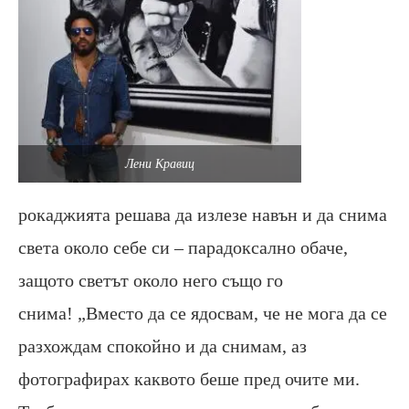
Лени Кравиц
рокаджията решава да излезе навън и да снима
света около себе си – парадоксално обаче,
защото светът около него също го
снима! „Вместо да се ядосвам, че не мога да се
разхождам спокойно и да снимам, аз
фотографирах каквото беше пред очите ми.