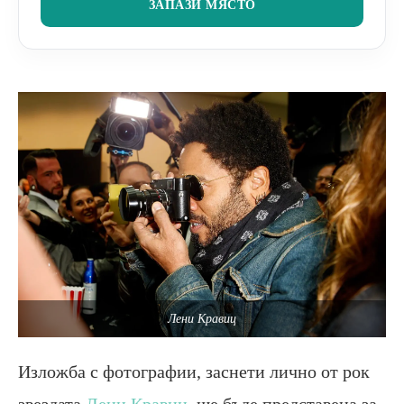
ЗАПАЗИ МЯСТО
Лени Кравиц
Изложба с фотографии, заснети лично от рок
звездата
Лени Кравиц
, ще бъде представена за