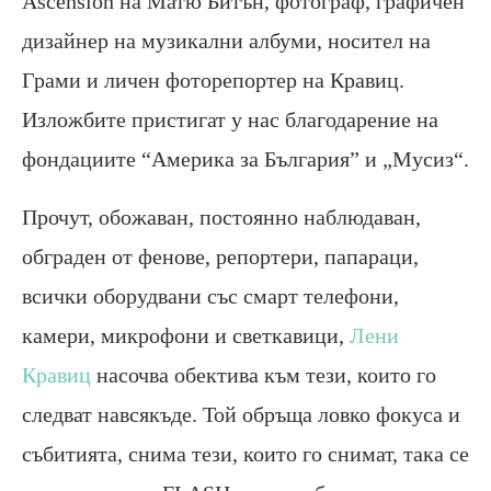
Ascension на Матю Битън, фотограф, графичен
дизайнер на музикални албуми, носител на
Грами и личен фоторепортер на Кравиц.
Изложбите пристигат у нас благодарение на
фондациите “Америка за България” и „Мусиз“.
Прочут, обожаван, постоянно наблюдаван,
обграден от фенове, репортери, папараци,
всички оборудвани със смарт телефони,
камери, микрофони и светкавици,
Лени
Кравиц
насочва обектива към тези, които го
следват навсякъде. Той обръща ловко фокуса и
събитията, снима тези, които го снимат, така се