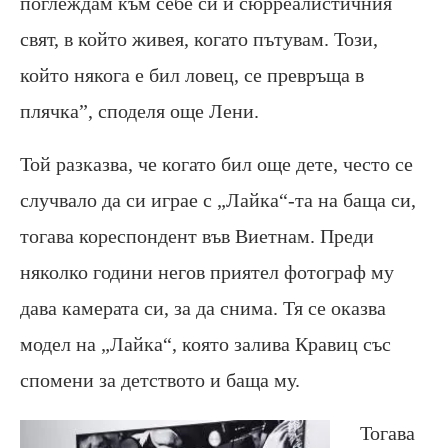
поглеждам към себе си и сюрреалистичния
свят, в който живея, когато пътувам. Този,
който някога е бил ловец, се превръща в
плячка”, споделя още Лени.
Той разказва, че когато бил още дете, често се
случвало да си играе с „Лайка“-та на баща си,
тогава кореспондент във Виетнам. Преди
няколко години негов приятел фотограф му
дава камерата си, за да снима. Тя се оказва
модел на „Лайка“, която залива Кравиц със
спомени за детството и баща му.
Тогава