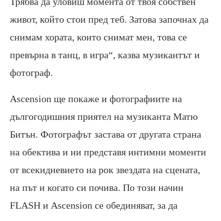
Трябва да уловиш момента от твоя собствен
живот, който стои пред теб. Затова започнах да
снимам хората, които снимат мен, това се
превърна в танц, в игра“, казва музикантът и
фотограф.
Ascension ще покаже и фотографиите на
дългогодишния приятел на музиканта Матю
Битън. Фотографът застава от другата страна
на обектива и ни представя интимни моменти
от всекидневието на рок звездата на сцената,
на път и когато си почива. По този начин
FLASH и Ascension се обединяват, за да