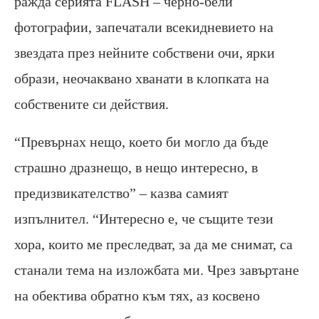
ражда серията FLASH – черно-бели
фотографии, запечатали всекидневието на
звездата през нейните собствени очи, ярки
образи, неочаквано хванати в клопката на
собствените си действия.
“Превърнах нещо, което би могло да бъде
страшно дразнещо, в нещо интересно, в
предизвикателство” – казва самият
изпълнител. “Интересно е, че същите тези
хора, които ме преследват, за да ме снимат, са
станали тема на изложбата ми. Чрез завъртане
на обектива обратно към тях, аз косвено