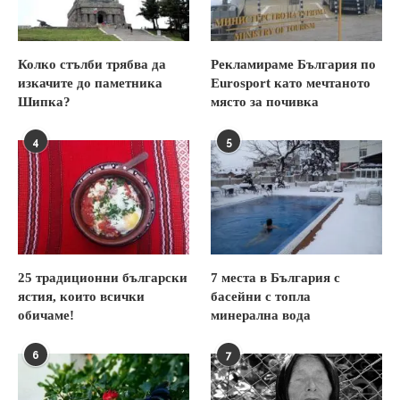
Колко стълби трябва да
Рекламираме България по
изкачите до паметника
Eurosport като мечтаното
Шипка?
място за почивка
4
5
25 традиционни български
7 места в България с
ястия, които всички
басейни с топла
обичаме!
минерална вода
6
7