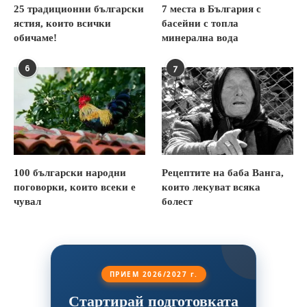
25 традиционни български
7 места в България с
ястия, които всички
басейни с топла
обичаме!
минерална вода
6
7
100 български народни
Рецептите на баба Ванга,
поговорки, които всеки е
които лекуват всяка
чувал
болест
ПРИЕМ 2026/2027 г.
Стартирай подготовката