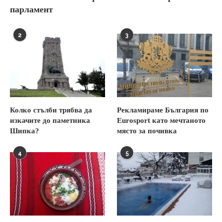
парламент
2
3
Колко стълби трябва да
Рекламираме България по
изкачите до паметника
Eurosport като мечтаното
Шипка?
място за почивка
4
5