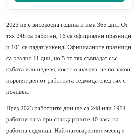
2023 не е високосна година и има 365 дни. От
тях 248 са работни, 16 са официални празници
и 101 се падат уикенд. Официалните празници
са реално 11 дни, но 5 от тях съвпадат със
събота или неделя, което означава, че по закон
първият ден от работната седмица след тях е
почивен.
През 2023 работните дни ще са 248 или 1984
работни часа при стандартните 40 часа на
работна седмица. Най-натовареният месец е