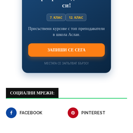
си!
7. КЛАС
12. КЛАС
Присъствени курсове с топ преподаватели
в школа Аслан.
ЗАПИШИ СЕ СЕГА
МЕСТАТА СЕ ЗАПЪЛВАТ БЪРЗО!
СОЦИАЛНИ МРЕЖИ:
FACEBOOK
PINTEREST