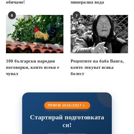
обичаме!
минерална вода
6
7
100 български народни
Рецептите на баба Ванга,
поговорки, които всеки е
които лекуват всяка
чувал
болест
ПРИЕМ 2026/2027 г.
Стартирай подготовката
си!