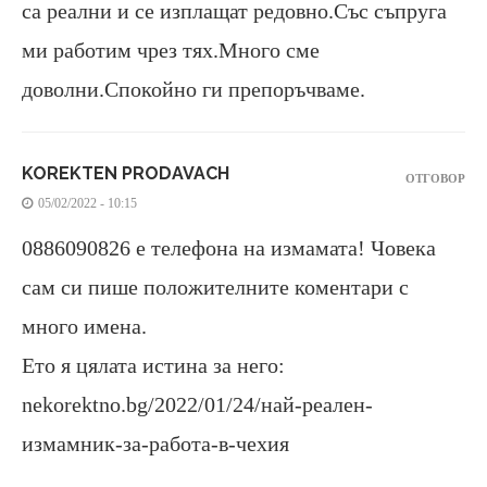
са реални и се изплащат редовно.Със съпруга
ми работим чрез тях.Много сме
доволни.Спокойно ги препоръчваме.
KOREKTEN PRODAVACH
ОТГОВОР
05/02/2022 - 10:15
0886090826 e телефонa на измамата! Човека
сам си пише положителните коментари с
много имена.
Ето я цялата истина за него:
nekorektno.bg/2022/01/24/най-реален-
измамник-за-работа-в-чехия