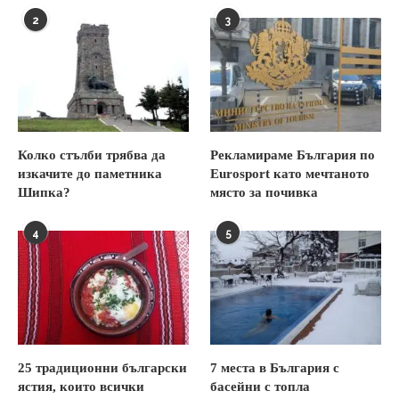
2
3
Колко стълби трябва да
Рекламираме България по
изкачите до паметника
Eurosport като мечтаното
Шипка?
място за почивка
4
5
25 традиционни български
7 места в България с
ястия, които всички
басейни с топла