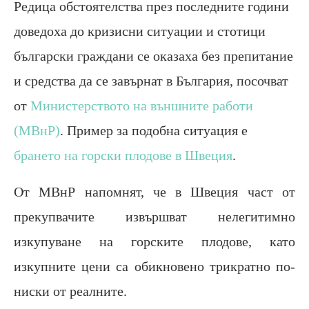
Редица обстоятелства през последните години
доведоха до кризисни ситуации и стотици
български граждани се оказаха без препитание
и средства да се завърнат в България, посочват
от
Министерството на външните работи
(МВнР)
. Пример за подобна ситуация е
брането на горски плодове в Швеция
.
От МВнР напомнят, че в Швеция част от
прекупвачите извършват нелегитимно
изкупуване на горските плодове, като
изкупните цени са обикновено трикратно по-
ниски от реалните.