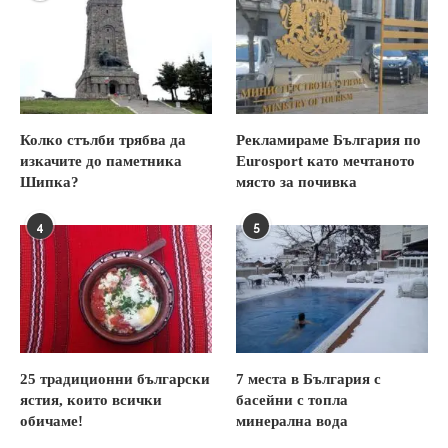
Колко стълби трябва да
Рекламираме България по
изкачите до паметника
Eurosport като мечтаното
Шипка?
място за почивка
4
5
25 традиционни български
7 места в България с
ястия, които всички
басейни с топла
обичаме!
минерална вода