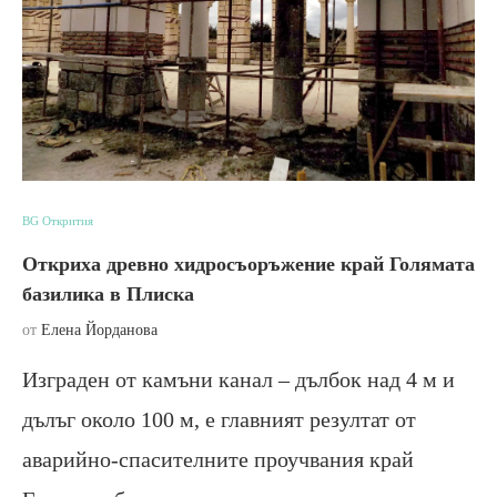
BG Открития
Откриха древно хидросъоръжение край Голямата
базилика в Плиска
от
Елена Йорданова
Изграден от камъни канал – дълбок над 4 м и
дълъг около 100 м, е главният резултат от
аварийно-спасителните проучвания край