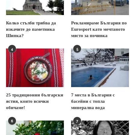
Колко стълби трябва да
Рекламираме България по
изкачите до паметника
Eurosport като мечтаното
Шипка?
място за почивка
4
5
25 традиционни български
7 места в България с
ястия, които всички
басейни с топла
обичаме!
минерална вода
6
7