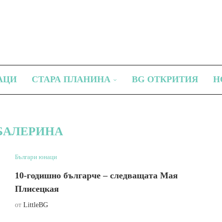
АЦИ
СТАРА ПЛАНИНА
BG ОТКРИТИЯ
Н
БАЛЕРИНА
Българи юнаци
10-годишно българче – следващата Мая
Плисецкая
от
LittleBG