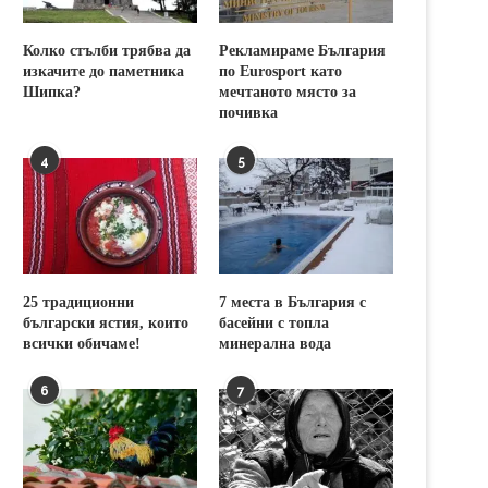
Колко стълби трябва да
Рекламираме България
изкачите до паметника
по Eurosport като
Шипка?
мечтаното място за
почивка
4
5
25 традиционни
7 места в България с
български ястия, които
басейни с топла
всички обичаме!
минерална вода
6
7