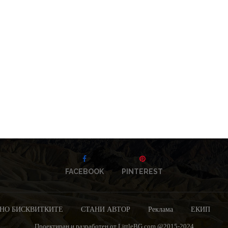
FACEBOOK
PINTEREST
НО БИСКВИТКИТЕ
СТАНИ АВТОР
Реклама
ЕКИП
Проектиран и разработен от LittleBG.com @2015-2024