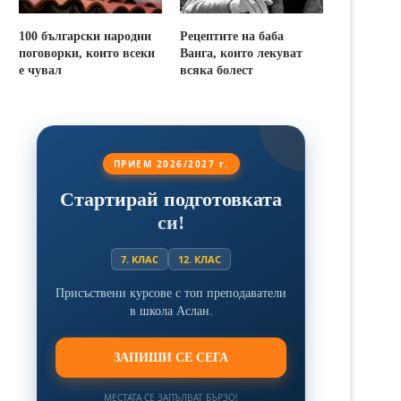
100 български народни
Рецептите на баба
поговорки, които всеки
Ванга, които лекуват
е чувал
всяка болест
ПРИЕМ 2026/2027 г.
Стартирай подготовката
си!
7. КЛАС
12. КЛАС
Присъствени курсове с топ преподаватели
в школа Аслан.
ЗАПИШИ СЕ СЕГА
МЕСТАТА СЕ ЗАПЪЛВАТ БЪРЗО!