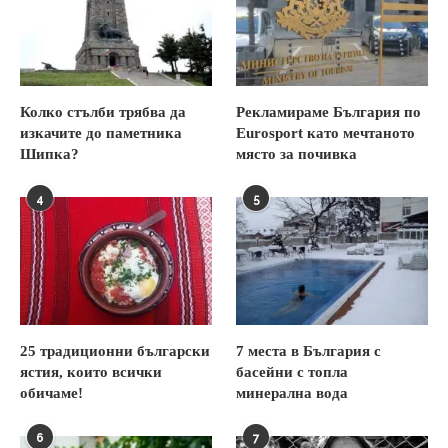
Колко стълби трябва да
Рекламираме България по
изкачите до паметника
Eurosport като мечтаното
Шипка?
място за почивка
4
5
25 традиционни български
7 места в България с
ястия, които всички
басейни с топла
обичаме!
минерална вода
6
7