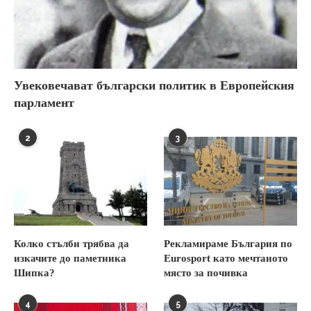
Увековечават български политик в Европейския
парламент
2
3
Колко стълби трябва да
Рекламираме България по
изкачите до паметника
Eurosport като мечтаното
Шипка?
място за почивка
4
5