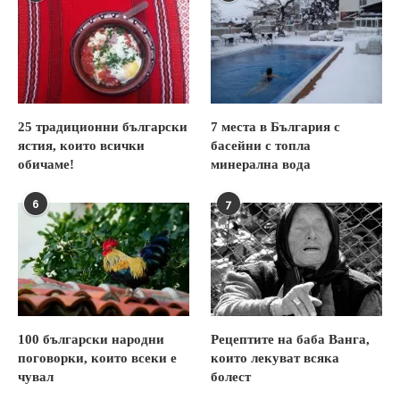
25 традиционни български
7 места в България с
ястия, които всички
басейни с топла
обичаме!
минерална вода
6
7
100 български народни
Рецептите на баба Ванга,
поговорки, които всеки е
които лекуват всяка
чувал
болест