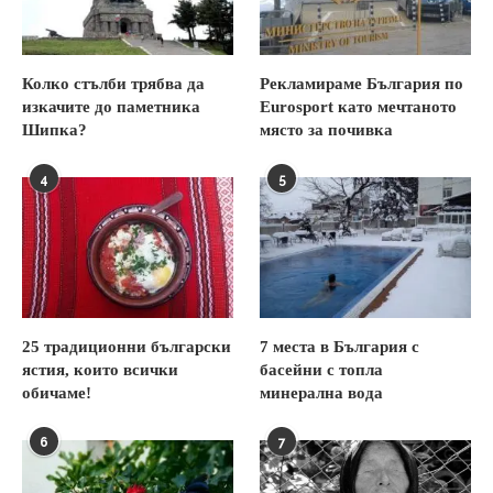
Колко стълби трябва да
Рекламираме България по
изкачите до паметника
Eurosport като мечтаното
Шипка?
място за почивка
4
5
25 традиционни български
7 места в България с
ястия, които всички
басейни с топла
обичаме!
минерална вода
6
7