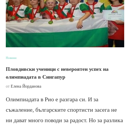
Новини
Пловдивски ученици с невероятен успех на
олимпиадата в Сингапур
от
Елена Йорданова
Олимпиадата в Рио е разгара си. И за
съжаление, българските спортисти засега не
ни дават много поводи за радост. Но за разлика