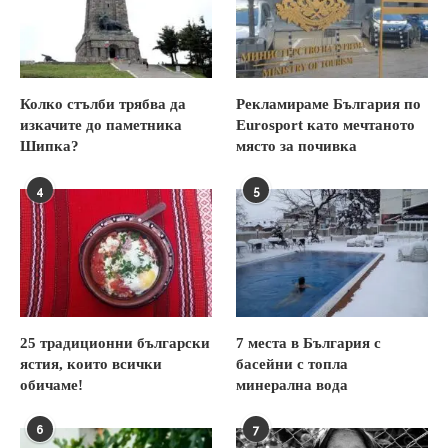
Колко стълби трябва да
Рекламираме България по
изкачите до паметника
Eurosport като мечтаното
Шипка?
място за почивка
4
5
25 традиционни български
7 места в България с
ястия, които всички
басейни с топла
обичаме!
минерална вода
6
7