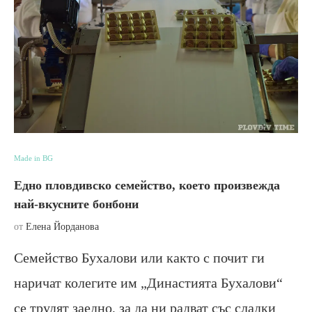
Made in BG
Едно пловдивско семейство, което произвежда
най-вкусните бонбони
от
Елена Йорданова
Семейство Бухалови или както с почит ги
наричат колегите им „Династията Бухалови“
се трудят заедно, за да ни радват със сладки