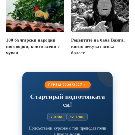
100 български народни
Рецептите на баба Ванга,
поговорки, които всеки е
които лекуват всяка
чувал
болест
ПРИЕМ 2026/2027 г.
Стартирай подготовката
си!
7. КЛАС
12. КЛАС
Присъствени курсове с топ преподаватели
в школа Аслан.