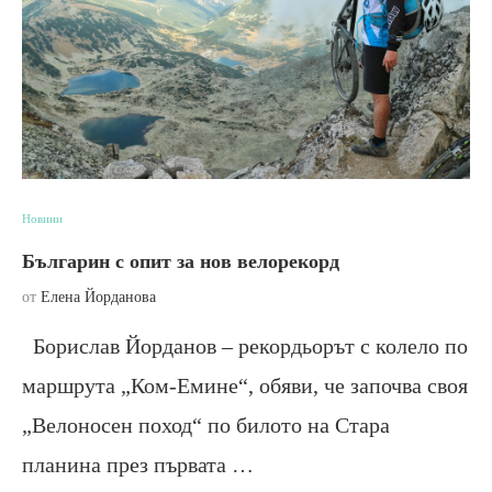
Новини
Българин с опит за нов велорекорд
от
Елена Йорданова
Борислав Йорданов – рекордьорът с колело по
маршрута „Ком-Емине“, обяви, че започва своя
„Велоносен поход“ по билото на Стара
планина през първата …