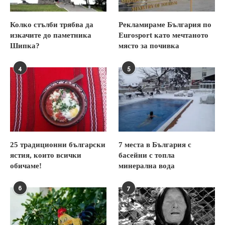
Колко стълби трябва да
Рекламираме България по
изкачите до паметника
Eurosport като мечтаното
Шипка?
място за почивка
4
5
25 традиционни български
7 места в България с
ястия, които всички
басейни с топла
обичаме!
минерална вода
6
7