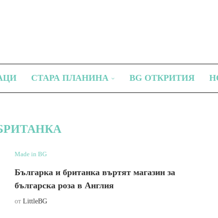
АЦИ
СТАРА ПЛАНИНА
BG ОТКРИТИЯ
Н
БРИТАНКА
Made in BG
Българка и британка въртят магазин за
българска роза в Англия
от
LittleBG