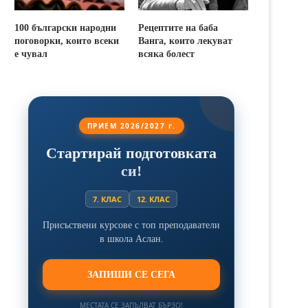
100 български народни
Рецептите на баба
поговорки, които всеки
Ванга, които лекуват
е чувал
всяка болест
ПРИЕМ 2026/2027 г.
Стартирай подготовката
си!
7. КЛАС
12. КЛАС
Присъствени курсове с топ преподаватели
в школа Аслан.
ЗАПИШИ СЕ СЕГА
МЕСТАТА СЕ ЗАПЪЛВАТ БЪРЗО!