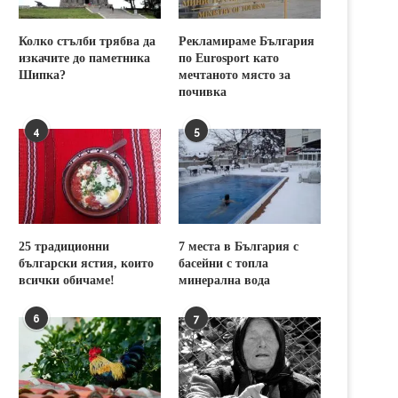
Колко стълби трябва да
Рекламираме България
изкачите до паметника
по Eurosport като
Шипка?
мечтаното място за
почивка
4
5
25 традиционни
7 места в България с
български ястия, които
басейни с топла
всички обичаме!
минерална вода
6
7