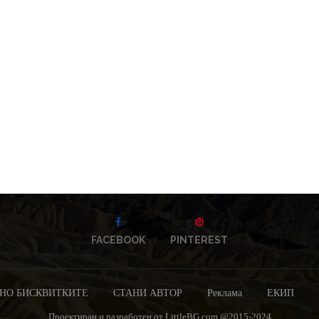
FACEBOOK
PINTEREST
НО БИСКВИТКИТЕ
СТАНИ АВТОР
Реклама
ЕКИП
Проектиран и разработен от LittleBG.com @2015-2024