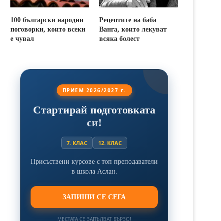
100 български народни
Рецептите на баба
поговорки, които всеки
Ванга, които лекуват
е чувал
всяка болест
ПРИЕМ 2026/2027 г.
Стартирай подготовката
си!
7. КЛАС
12. КЛАС
Присъствени курсове с топ преподаватели
в школа Аслан.
ЗАПИШИ СЕ СЕГА
МЕСТАТА СЕ ЗАПЪЛВАТ БЪРЗО!