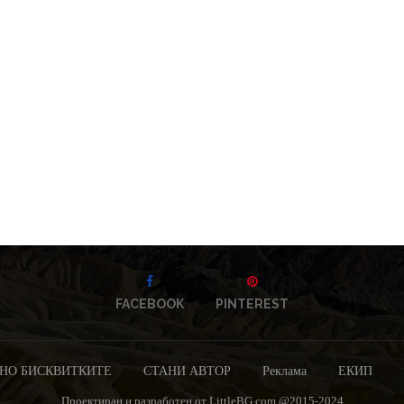
FACEBOOK
PINTEREST
НО БИСКВИТКИТЕ
СТАНИ АВТОР
Реклама
ЕКИП
Проектиран и разработен от LittleBG.com @2015-2024