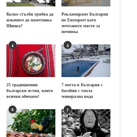
Колко стълби трябва да
Рекламираме България
изкачите до паметника
по Eurosport като
Шипка?
мечтаното място за
почивка
4
5
25 традиционни
7 места в България с
български ястия, които
басейни с топла
всички обичаме!
минерална вода
6
7