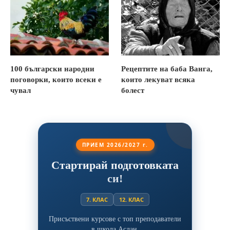
100 български народни
Рецептите на баба Ванга,
поговорки, които всеки е
които лекуват всяка
чувал
болест
ПРИЕМ 2026/2027 г.
Стартирай подготовката
си!
7. КЛАС
12. КЛАС
Присъствени курсове с топ преподаватели
в школа Аслан.