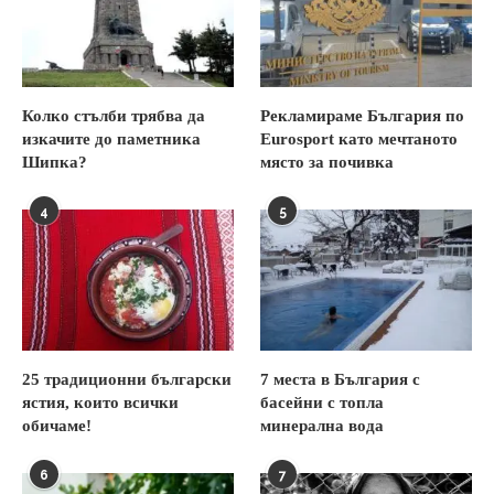
Колко стълби трябва да
Рекламираме България по
изкачите до паметника
Eurosport като мечтаното
Шипка?
място за почивка
4
5
25 традиционни български
7 места в България с
ястия, които всички
басейни с топла
обичаме!
минерална вода
6
7