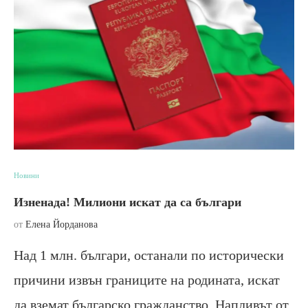
Новини
Изненада! Милиони искат да са българи
от
Елена Йорданова
Над 1 млн. българи, останали по исторически
причини извън границите на родината, искат
да вземат българско гражданство. Напливът от