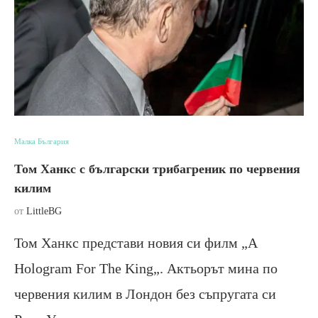
Малка България
Том Ханкс с български трибагреник по червения
килим
от
LittleBG
Том Ханкс представи новия си филм „A
Hologram For The King„. Актьорът мина по
червения килим в Лондон без съпругата си