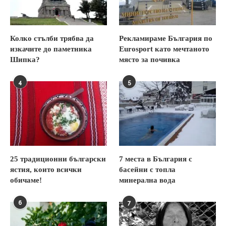
Колко стълби трябва да
Рекламираме България по
изкачите до паметника
Eurosport като мечтаното
Шипка?
място за почивка
4
5
25 традиционни български
7 места в България с
ястия, които всички
басейни с топла
обичаме!
минерална вода
6
7