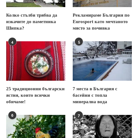
Колко стълби трябва да
Рекламираме България по
изкачите до паметника
Eurosport като мечтаното
Шипка?
място за почивка
4
5
25 традиционни български
7 места в България с
ястия, които всички
басейни с топла
обичаме!
минерална вода
6
7