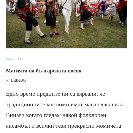
Made in BG
Магията на българската носия
от
LittleBG
Едно време предците ни са вярвали, че
традиционните костюми имат магическа сила.
Винаги когато гледам някой фолклорен
ансамбъл и всички тези прекрасни момичета