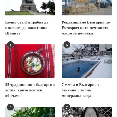
Колко стълби трябва да
Рекламираме България по
изкачите до паметника
Eurosport като мечтаното
Шипка?
място за почивка
4
5
25 традиционни български
7 места в България с
ястия, които всички
басейни с топла
обичаме!
минерална вода
6
7