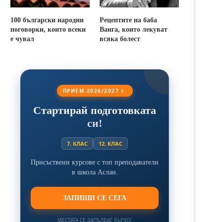
100 български народни
Рецептите на баба
поговорки, които всеки
Ванга, които лекуват
е чувал
всяка болест
ПРИЕМ 2026/2027 г.
Стартирай подготовката
си!
7. КЛАС
12. КЛАС
Присъствени курсове с топ преподаватели
в школа Аслан.
ЗАПИШИ СЕ СЕГА
МЕСТАТА СЕ ЗАПЪЛВАТ БЪРЗО!