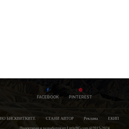
FACEBOOK
PINTEREST
НО БИСКВИТКИТЕ
СТАНИ АВТОР
Реклама
ЕКИП
Проектиран и разработен от LittleBG.com @2015-2024