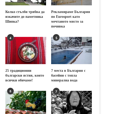
Колко стълби трябва да
Рекламираме България
изкачите до паметника
по Eurosport като
Шипка?
мечтаното място за
почивка
4
5
25 традиционни
7 места в България с
български ястия, които
басейни с топла
всички обичаме!
минерална вода
6
7