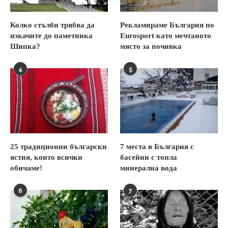
Колко стълби трябва да
Рекламираме България по
изкачите до паметника
Eurosport като мечтаното
Шипка?
място за почивка
4
5
25 традиционни български
7 места в България с
ястия, които всички
басейни с топла
обичаме!
минерална вода
6
7