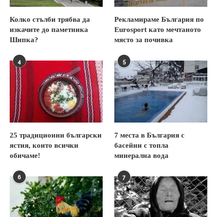
Колко стълби трябва да
Рекламираме България по
изкачите до паметника
Eurosport като мечтаното
Шипка?
място за почивка
4
5
25 традиционни български
7 места в България с
ястия, които всички
басейни с топла
обичаме!
минерална вода
6
7