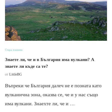
Стара планина
Знаете ли, че и в България има вулкани? А
знаете ли къде са те?
от
LittleBG
Въпреки че България далеч не е позната като
вулканична зона, оказва се, че и у нас също
има вулкани. Знаехте ли, че и …