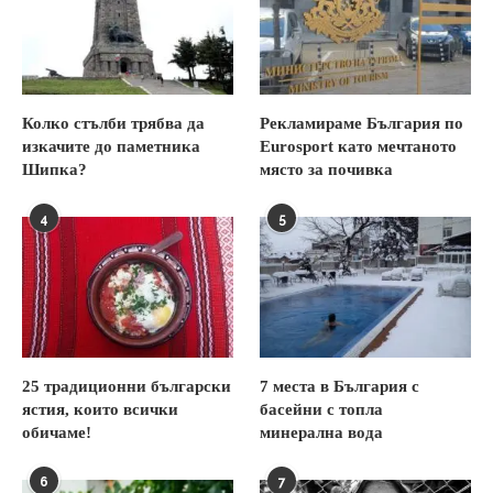
Колко стълби трябва да
Рекламираме България по
изкачите до паметника
Eurosport като мечтаното
Шипка?
място за почивка
4
5
25 традиционни български
7 места в България с
ястия, които всички
басейни с топла
обичаме!
минерална вода
6
7