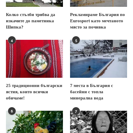
Колко стълби трябва да
Рекламираме България по
изкачите до паметника
Eurosport като мечтаното
Шипка?
място за почивка
4
5
25 традиционни български
7 места в България с
ястия, които всички
басейни с топла
обичаме!
минерална вода
6
7