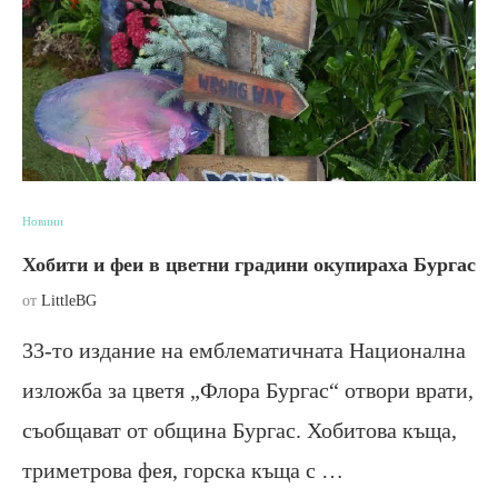
Новини
Хобити и феи в цветни градини окупираха Бургас
от
LittleBG
33-то издание на емблематичната Национална
изложба за цветя „Флора Бургас“ отвори врати,
съобщават от община Бургас. Хобитова къща,
триметрова фея, горска къща с …