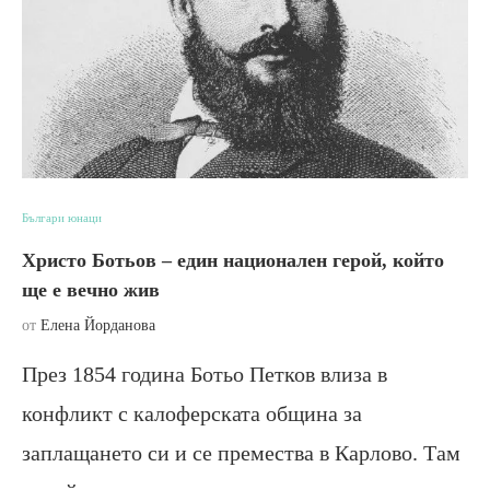
Българи юнаци
Христо Ботьов – един национален герой, който
ще е вечно жив
от
Елена Йорданова
През 1854 година Ботьо Петков влиза в
конфликт с калоферската община за
заплащането си и се премества в Карлово. Там