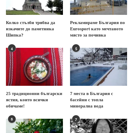
Колко стълби трябва да
Рекламираме България по
изкачите до паметника
Eurosport като мечтаното
Шипка?
място за почивка
4
5
25 традиционни български
7 места в България с
ястия, които всички
басейни с топла
обичаме!
минерална вода
6
7