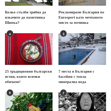
Колко стълби трябва да
Рекламираме България по
изкачите до паметника
Eurosport като мечтаното
Шипка?
място за почивка
4
5
25 традиционни български
7 места в България с
ястия, които всички
басейни с топла
обичаме!
минерална вода
6
7