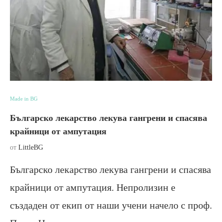
Made in BG
Българско лекарство лекува гангрени и спасява
крайници от ампутация
от
LittleBG
Българско лекарство лекува гангрени и спасява
крайници от ампутация. Непролизин е
създаден от екип от наши учени начело с проф.