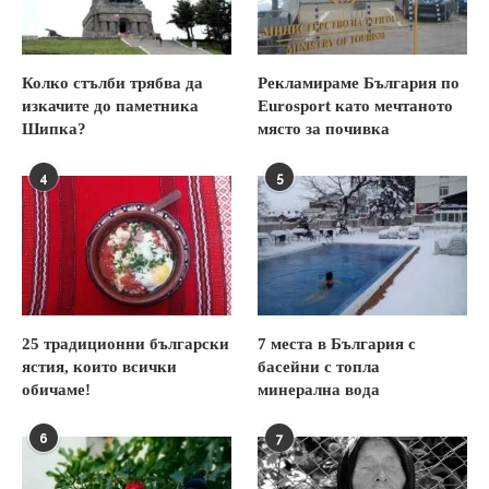
Колко стълби трябва да
Рекламираме България по
изкачите до паметника
Eurosport като мечтаното
Шипка?
място за почивка
4
5
25 традиционни български
7 места в България с
ястия, които всички
басейни с топла
обичаме!
минерална вода
6
7