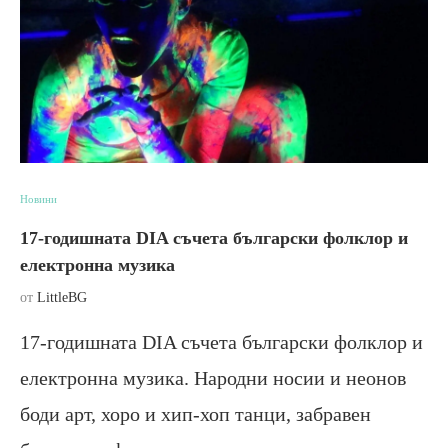
Новини
17-годишната DIA съчета български фолклор и
електронна музика
от
LittleBG
17-годишната DIA съчета български фолклор и
електронна музика. Народни носии и неонов
боди арт, хоро и хип-хоп танци, забравен