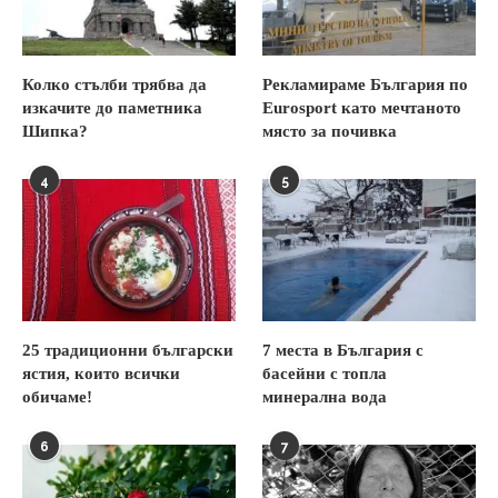
Колко стълби трябва да
Рекламираме България по
изкачите до паметника
Eurosport като мечтаното
Шипка?
място за почивка
4
5
25 традиционни български
7 места в България с
ястия, които всички
басейни с топла
обичаме!
минерална вода
6
7