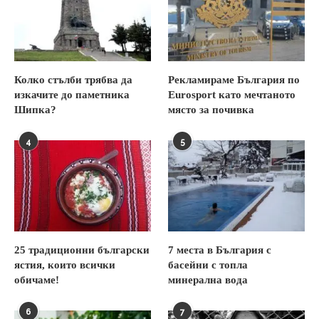
Колко стълби трябва да
Рекламираме България по
изкачите до паметника
Eurosport като мечтаното
Шипка?
място за почивка
4
5
25 традиционни български
7 места в България с
ястия, които всички
басейни с топла
обичаме!
минерална вода
6
7