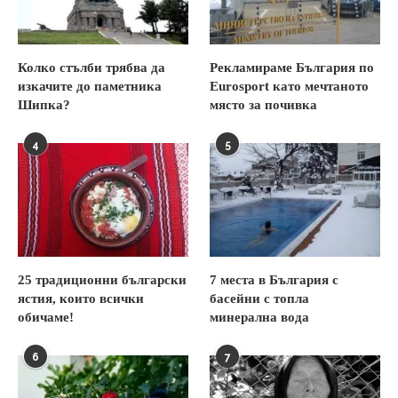
Колко стълби трябва да
Рекламираме България по
изкачите до паметника
Eurosport като мечтаното
Шипка?
място за почивка
4
5
25 традиционни български
7 места в България с
ястия, които всички
басейни с топла
обичаме!
минерална вода
6
7