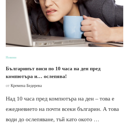
Новини
Българинът виси по 10 часа на ден пред
компютъра и… ослепява!
от
Кремена Бедерева
Над 10 часа пред компютъра на ден – това е
ежедневието на почти всеки българин. А това
води до ослепяване, тъй като окото …