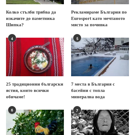
Колко стълби трябва да
Рекламираме България по
изкачите до паметника
Eurosport като мечтаното
Шипка?
място за почивка
4
5
25 традиционни български
7 места в България с
ястия, които всички
басейни с топла
обичаме!
минерална вода
6
7