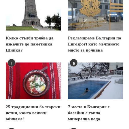
Колко стълби трябва да
Рекламираме България по
изкачите до паметника
Eurosport като мечтаното
Шипка?
място за почивка
4
5
25 традиционни български
7 места в България с
ястия, които всички
басейни с топла
обичаме!
минерална вода