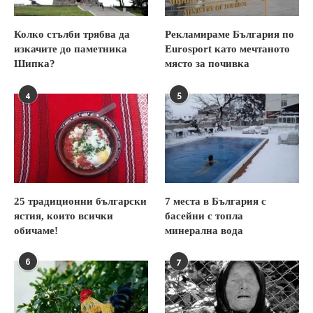
Колко стълби трябва да
Рекламираме България по
изкачите до паметника
Eurosport като мечтаното
Шипка?
място за почивка
4
5
25 традиционни български
7 места в България с
ястия, които всички
басейни с топла
обичаме!
минерална вода
6
7