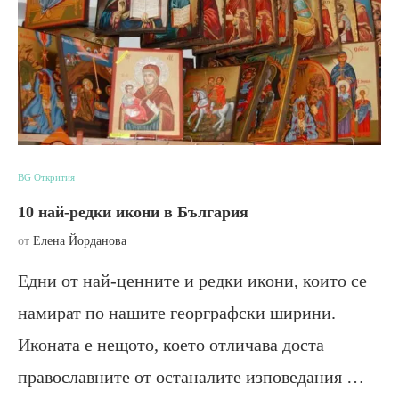
BG Открития
10 най-редки икони в България
от
Елена Йорданова
Едни от най-ценните и редки икони, които се
намират по нашите георграфски ширини.
Иконата е нещото, което отличава доста
православните от останалите изповедания …