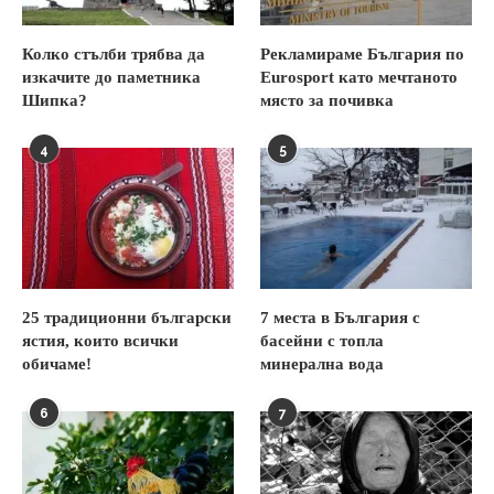
Колко стълби трябва да
Рекламираме България по
изкачите до паметника
Eurosport като мечтаното
Шипка?
място за почивка
4
5
25 традиционни български
7 места в България с
ястия, които всички
басейни с топла
обичаме!
минерална вода
6
7