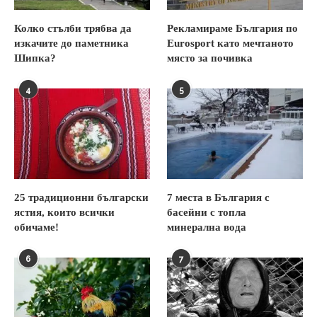
Колко стълби трябва да
Рекламираме България по
изкачите до паметника
Eurosport като мечтаното
Шипка?
място за почивка
4
5
25 традиционни български
7 места в България с
ястия, които всички
басейни с топла
обичаме!
минерална вода
6
7