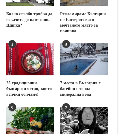
Колко стълби трябва да
Рекламираме България
изкачите до паметника
по Eurosport като
Шипка?
мечтаното място за
почивка
4
5
25 традиционни
7 места в България с
български ястия, които
басейни с топла
всички обичаме!
минерална вода
6
7