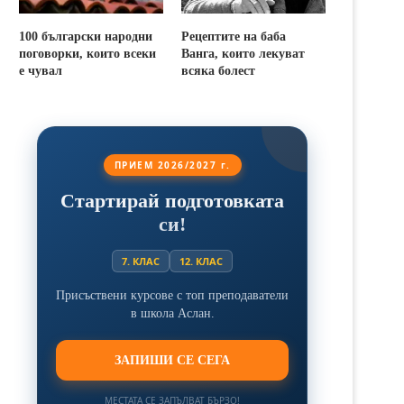
100 български народни
Рецептите на баба
поговорки, които всеки
Ванга, които лекуват
е чувал
всяка болест
ПРИЕМ 2026/2027 г.
Стартирай подготовката
си!
7. КЛАС
12. КЛАС
Присъствени курсове с топ преподаватели
в школа Аслан.
ЗАПИШИ СЕ СЕГА
МЕСТАТА СЕ ЗАПЪЛВАТ БЪРЗО!