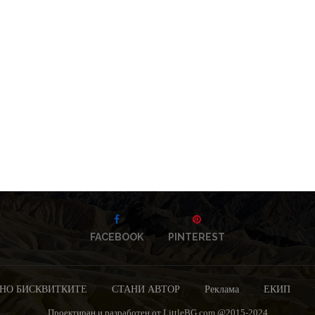
FACEBOOK
PINTEREST
НО БИСКВИТКИТЕ
СТАНИ АВТОР
Реклама
ЕКИП
Проектиран и разработен от LittleBG.com @2015-2024