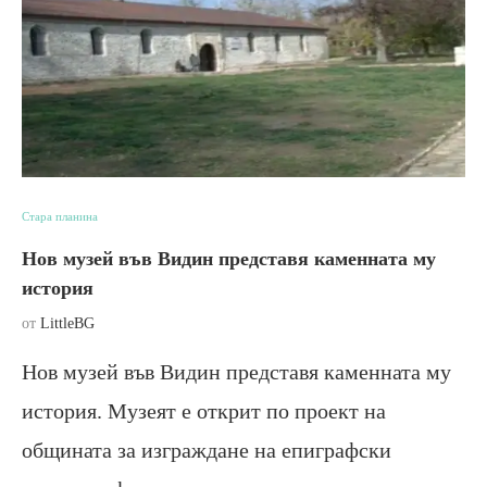
Стара планина
Нов музей във Видин представя каменната му
история
от
LittleBG
Нов музей във Видин представя каменната му
история. Музеят е открит по проект на
общината за изграждане на епиграфски