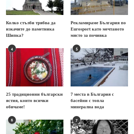
Колко стълби трябва да
Рекламираме България по
изкачите до паметника
Eurosport като мечтаното
Шипка?
място за почивка
4
5
25 традиционни български
7 места в България с
ястия, които всички
басейни с топла
обичаме!
минерална вода
6
7