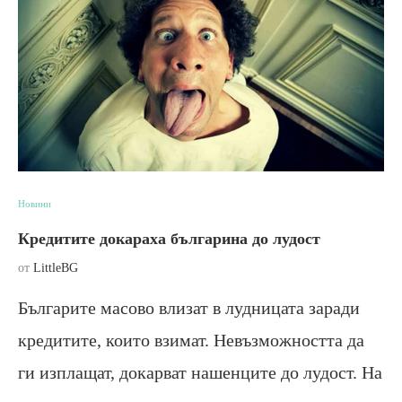
Новини
Кредитите докараха българина до лудост
от
LittleBG
Българите масово влизат в лудницата заради
кредитите, които взимат. Невъзможността да
ги изплащат, докарват нашенците до лудост. На