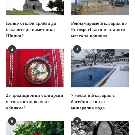
Колко стълби трябва да
Рекламираме България по
изкачите до паметника
Eurosport като мечтаното
Шипка?
място за почивка
4
5
25 традиционни български
7 места в България с
ястия, които всички
басейни с топла
обичаме!
минерална вода
6
7