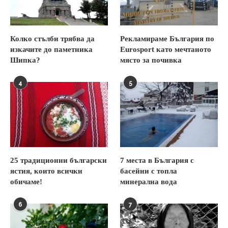
Колко стълби трябва да
Рекламираме България по
изкачите до паметника
Eurosport като мечтаното
Шипка?
място за почивка
4
5
25 традиционни български
7 места в България с
ястия, които всички
басейни с топла
обичаме!
минерална вода
6
7