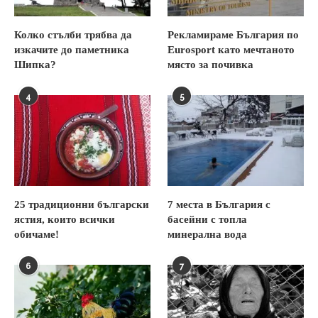
Колко стълби трябва да
Рекламираме България по
изкачите до паметника
Eurosport като мечтаното
Шипка?
място за почивка
4
5
25 традиционни български
7 места в България с
ястия, които всички
басейни с топла
обичаме!
минерална вода
6
7