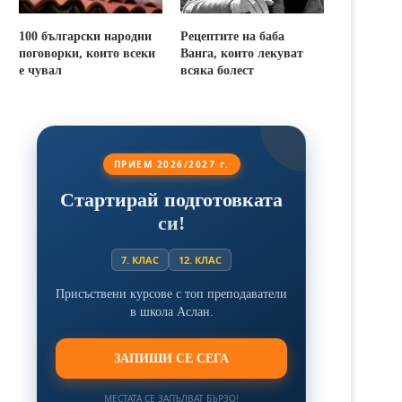
100 български народни
Рецептите на баба
поговорки, които всеки
Ванга, които лекуват
е чувал
всяка болест
ПРИЕМ 2026/2027 г.
Стартирай подготовката
си!
7. КЛАС
12. КЛАС
Присъствени курсове с топ преподаватели
в школа Аслан.
ЗАПИШИ СЕ СЕГА
МЕСТАТА СЕ ЗАПЪЛВАТ БЪРЗО!