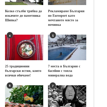
Колко стълби трябва да
Рекламираме България
изкачите до паметника
по Eurosport като
Шипка?
мечтаното място за
почивка
4
5
25 традиционни
7 места в България с
български ястия, които
басейни с топла
всички обичаме!
минерална вода
6
7