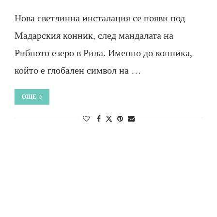
Нова светлинна инсталация се появи под
Мадарския конник, след мандалата на
Рибното езеро в Рила. Именно до конника,
който е глобален символ на …
ОЩЕ