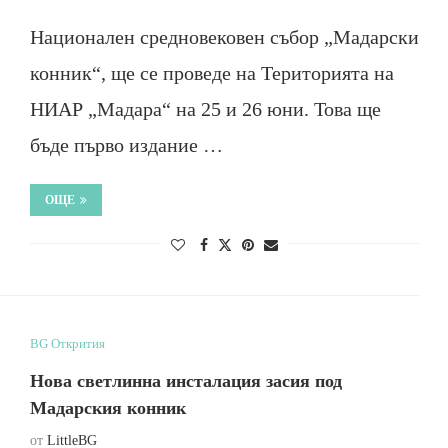
Национален средновековен събор „Мадарски
конник“, ще се проведе на Територията на
НИАР „Мадара“ на 25 и 26 юни. Това ще
бъде първо издание …
ОЩЕ
BG Открития
Нова светлинна инсталация засия под
Мадарския конник
от
LittleBG