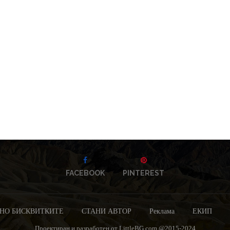
FACEBOOK
PINTEREST
НО БИСКВИТКИТЕ
СТАНИ АВТОР
Реклама
ЕКИП
Проектиран и разработен от LittleBG.com @2015-2024