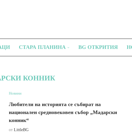
АЦИ
СТАРА ПЛАНИНА
BG ОТКРИТИЯ
Н
РСКИ КОННИК
Новини
Любители на историята се събират на
национален средновековен събор „Мадарски
конник“
от
LittleBG