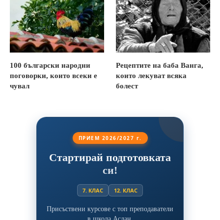
100 български народни
Рецептите на баба Ванга,
поговорки, които всеки е
които лекуват всяка
чувал
болест
ПРИЕМ 2026/2027 г.
Стартирай подготовката
си!
7. КЛАС
12. КЛАС
Присъствени курсове с топ преподаватели
в школа Аслан.