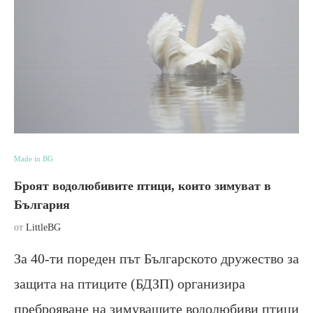
Made in BG
Броят водолюбивите птици, които зимуват в
България
от
LittleBG
За 40-ти пореден път Българското дружество за
защита на птиците (БДЗП) организира
преброяване на зимуващите водолюбиви птици