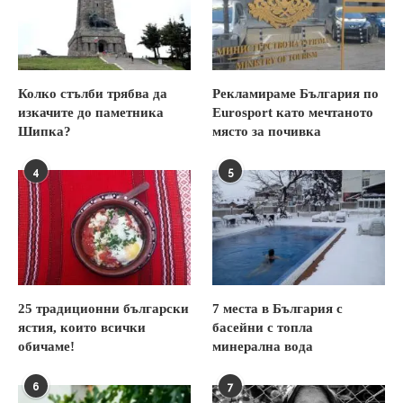
Колко стълби трябва да
Рекламираме България по
изкачите до паметника
Eurosport като мечтаното
Шипка?
място за почивка
4
5
25 традиционни български
7 места в България с
ястия, които всички
басейни с топла
обичаме!
минерална вода
6
7