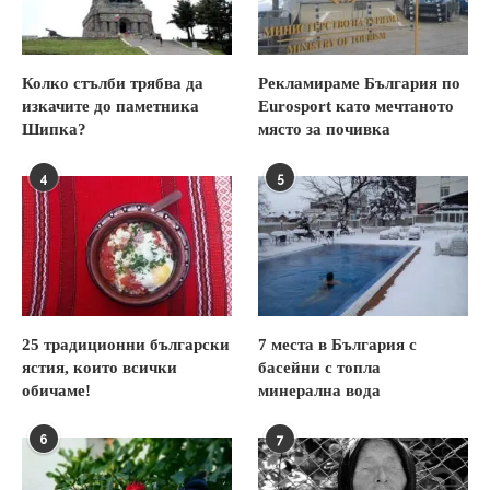
Колко стълби трябва да
Рекламираме България по
изкачите до паметника
Eurosport като мечтаното
Шипка?
място за почивка
4
5
25 традиционни български
7 места в България с
ястия, които всички
басейни с топла
обичаме!
минерална вода
6
7