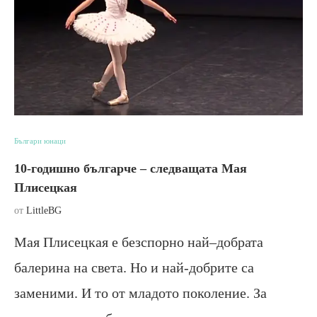
Българи юнаци
10-годишно българче – следващата Мая
Плисецкая
от
LittleBG
Мая Плисецкая е безспорно най–добрата
балерина на света. Но и най-добрите са
заменими. И то от младото поколение. За