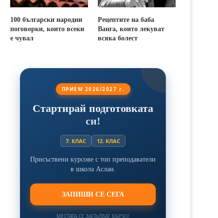
100 български народни
Рецептите на баба
поговорки, които всеки
Ванга, които лекуват
е чувал
всяка болест
ПРИЕМ 2026/2027 г.
Стартирай подготовката
си!
7. КЛАС
12. КЛАС
Присъствени курсове с топ преподаватели
в школа Аслан.
ЗАПИШИ СЕ СЕГА
МЕСТАТА СЕ ЗАПЪЛВАТ БЪРЗО!