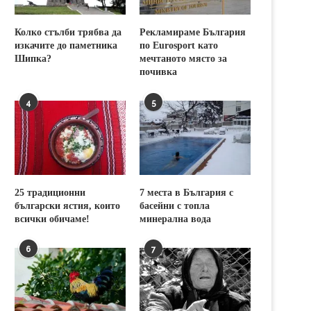
Колко стълби трябва да
Рекламираме България
изкачите до паметника
по Eurosport като
Шипка?
мечтаното място за
почивка
4
5
25 традиционни
7 места в България с
български ястия, които
басейни с топла
всички обичаме!
минерална вода
6
7