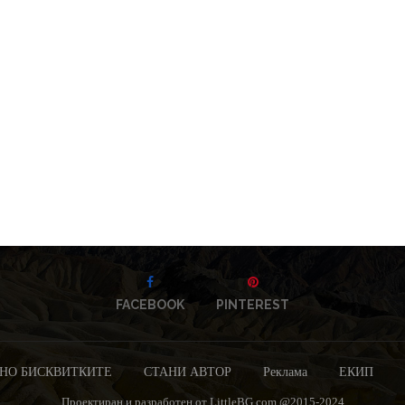
FACEBOOK
PINTEREST
НО БИСКВИТКИТЕ
СТАНИ АВТОР
Реклама
ЕКИП
Проектиран и разработен от LittleBG.com @2015-2024