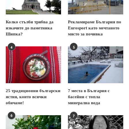
Колко стълби трябва да
Рекламираме България по
изкачите до паметника
Eurosport като мечтаното
Шипка?
място за почивка
4
5
25 традиционни български
7 места в България с
ястия, които всички
басейни с топла
обичаме!
минерална вода
6
7