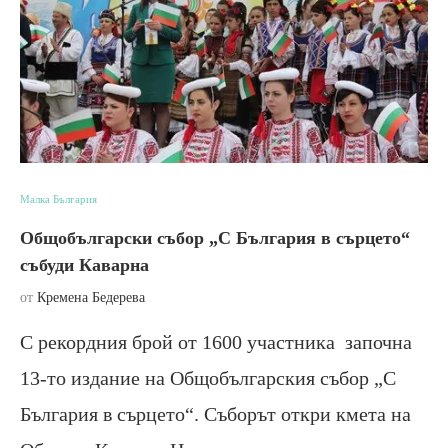
Малка България
Общобългарски събор „С България в сърцето“
събуди Каварна
от
Кремена Бедерева
С рекордния брой от 1600 участника започна
13-то издание на Общобългарския събор „С
България в сърцето“. Съборът откри кмета на