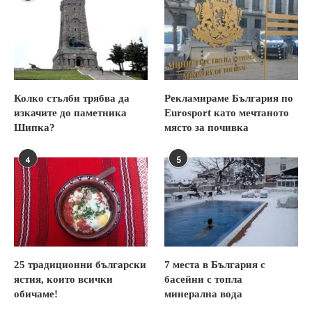
Колко стълби трябва да
Рекламираме България по
изкачите до паметника
Eurosport като мечтаното
Шипка?
място за почивка
4
5
25 традиционни български
7 места в България с
ястия, които всички
басейни с топла
обичаме!
минерална вода