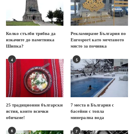
Колко стълби трябва да
Рекламираме България по
изкачите до паметника
Eurosport като мечтаното
Шипка?
място за почивка
4
5
25 традиционни български
7 места в България с
ястия, които всички
басейни с топла
обичаме!
минерална вода
6
7