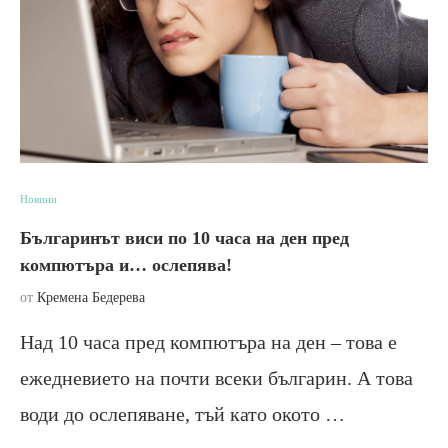
Новини
Българинът виси по 10 часа на ден пред
компютъра и… ослепява!
от
Кремена Бедерева
Над 10 часа пред компютъра на ден – това е
ежедневието на почти всеки българин. А това
води до ослепяване, тъй като окото …