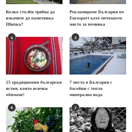
Колко стълби трябва да
Рекламираме България по
изкачите до паметника
Eurosport като мечтаното
Шипка?
място за почивка
4
5
25 традиционни български
7 места в България с
ястия, които всички
басейни с топла
обичаме!
минерална вода
6
7