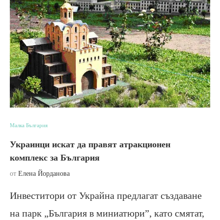
Малка България
Украинци искат да правят атракционен
комплекс за България
от
Елена Йорданова
Инвеститори от Украйна предлагат създаване
на парк „България в миниатюри”, като смятат,