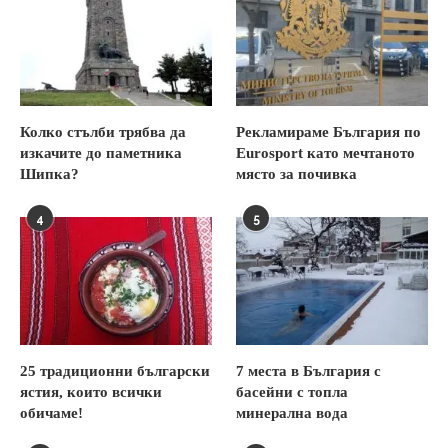
Колко стълби трябва да
Рекламираме България по
изкачите до паметника
Eurosport като мечтаното
Шипка?
място за почивка
4
5
25 традиционни български
7 места в България с
ястия, които всички
басейни с топла
обичаме!
минерална вода